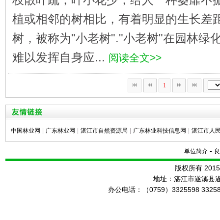
植或相邻的树相比，有着明显的生长差
树，被称为"小老树"."小老树"在园林
难以发挥自身应...
阅读全文>>
1
中国林业网
|
广东林业网
|
湛江市自然资源局
|
广东林业科技信息网
|
湛江市人
-
单位简介
良
版权所有 20
地址：湛江市遂溪县
办公电话：（0759）3325598 3325