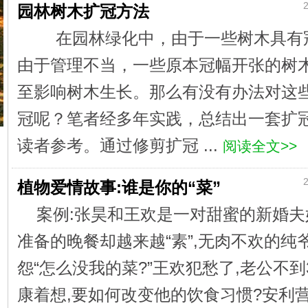
2
园林树木扩冠方法
在园林绿化中，由于一些树木具有
由于管理不当，一些原本冠幅开张的树
至影响树木生长。那么有没有办法对这
冠呢？笔者经多年实践，总结出一套扩
读者参考。通过修剪扩冠 ...
阅读全文>>
2
植物爱情故事:谁是你的“菜”
案例:张昊和王欢是一对甜蜜的新婚夫
准备的晚餐却越来越“素”,无肉不欢的
怨“怎么没我的菜?”王欢犯愁了,老公不到
康着想,要如何改变他的饮食习惯?安利营