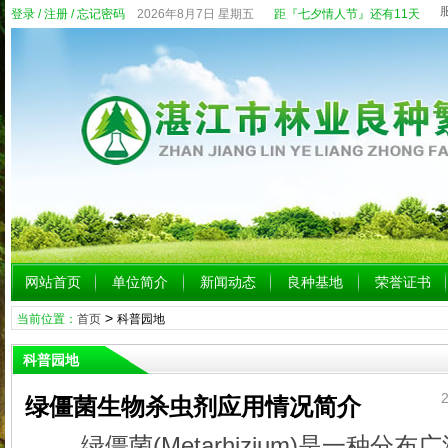
登录
/
注册
/
忘记密码
2026年8月7日 星期五
距『七夕情人节』还有11天
网站首页
单位简介
新闻动态
良种基地
荣誉证书
>
当前位置：
首页
科普园地
科普园地
2
绿僵菌生物杀虫剂应用情况简介
绿僵菌(Metarhizium)是一种分