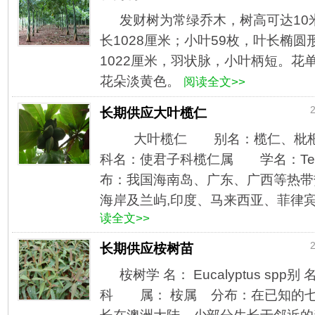
发财树为常绿乔木，树高可达10
长1028厘米；小叶59枚，叶长椭
1022厘米，羽状脉，小叶柄短。花
花朵淡黄色。
阅读全文>>
2
长期供应大叶榄仁
大叶榄仁 别名：榄仁、枇
科名：使君子科榄仁属 学名：Termin
布：我国海南岛、广东、广西等热带
海岸及兰屿,印度、马来西亚、菲律宾
读全文>>
2
长期供应桉树苗
桉树学 名： Eucalyptus sp
科 属： 桉属 分布：在已知的