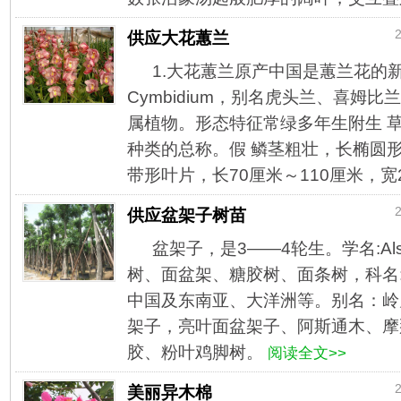
2
供应大花蕙兰
1.大花蕙兰原产中国是蕙兰花的
Cymbidium，别名虎头兰、喜姆
属植物。形态特征常绿多年生附生 
种类的总称。假 鳞茎粗壮，长椭圆形
带形叶片，长70厘米～110厘米，宽2.
2
供应盆架子树苗
盆架子，是3——4轮生。学名:Alston
树、面盆架、糖胶树、面条树，科名
中国及东南亚、大洋洲等。别名：岭
架子，亮叶面盆架子、阿斯通木、摩
胶、粉叶鸡脚树。
阅读全文>>
2
美丽异木棉