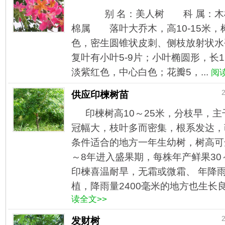
别 名：美人树 科 属：木棉科（
棉属 落叶大乔木，高10-15米
色，密生圆锥状皮刺、侧枝放射状
复叶有小叶5-9片；小叶椭圆形，长
淡紫红色，中心白色；花瓣5，...
阅
2
供应印楝树苗
印楝树高10～25米，分枝早，
冠幅大，枝叶多而密集，根系发达，
条件适合的地方一年生幼树，树高可达
～8年进入盛果期，每株年产鲜果30～
印楝喜温耐旱，无霜或微霜、 年降雨3
植，降雨量2400毫米的地方也生
读全文>>
2
发财树