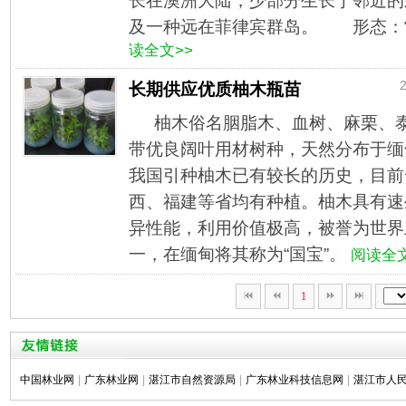
长在澳洲大陆，少部分生长于邻近的
及一种远在菲律宾群岛。 形态：常
读全文>>
2
长期供应优质柚木瓶苗
柚木俗名胭脂木、血树、麻栗、
带优良阔叶用材树种，天然分布于缅
我国引种柚木已有较长的历史，目前
西、福建等省均有种植。柚木具有速
异性能，利用价值极高，被誉为世界
一，在缅甸将其称为“国宝”。
阅读全文
1
中国林业网
|
广东林业网
|
湛江市自然资源局
|
广东林业科技信息网
|
湛江市人