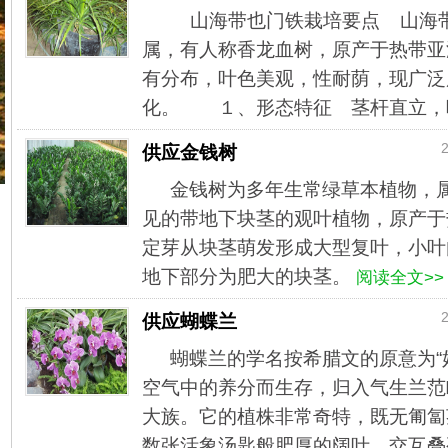
山海带也门铁栽培要点 山海带
属，有人称香龙血树，原产于热带亚
有分布，叶色美观，性耐荫，现广泛
化。 １、形态特征 茎杆直立，叶
2
供应金钱树
金钱树为多年生常绿草本植物，
见的带地下块茎的观叶植物，原产于
定芽从块茎萌发形成大型复叶，小叶
地下部分为肥大的块茎。
阅读全文>>
2
供应蝴蝶兰
蝴蝶兰的学名按希腊文的原意为“
空气中的养分而生存，归入气生兰范
大族。它的植株非常奇特，既无匍匐
数张活象汤匙般肥厚的阔叶，交互