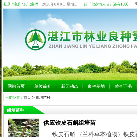
登录
/
注册
/
忘记密码
2026年8月9日 星期日
距『七夕情人节』还有10天
网站首页
单位简介
新闻动态
良种基地
荣誉证书
>
当前位置：
首页
组培苗种
组培苗种
供应铁皮石斛组培苗
铁皮石斛 （兰科草本植物）铁皮石斛