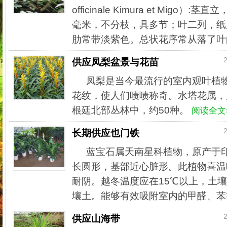
officinale Kimura et Migo）
毫米，不分枝，具多节；叶二列，纸
肋常带淡紫色。总状花序常从落了叶的
2
供应凤梨盆景与花苗
凤梨是当今最流行的室内观叶植
花纹，使人们啧啧称奇。水塔花属，
根廷北部丛林中，约50种。
阅读全文
2
长期供应也门铁
蓝宝石属天南星科植物，原产于
长圆形，基部近心脏形。此植物喜温
耐阴。越冬温度应在15℃以上，土
壤土。能够有效吸附室内的甲醛、
2
供应山海带